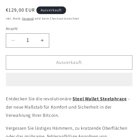
Normaler
€129,00 EUR
Ausverkauft
Preis
inkl. MwSt.
Versand
wird beim Checkout berechnet
Anzahl
Verringere
Erhöhe
die
die
Menge
Menge
für
für
Ausverkauft
Steelphraze
Steelphraze
Steel
Steel
Wallet
Wallet
-
-
sichere
sichere
Entdecken Sie die revolutionäre
Steel Wallet Steelphraze
–
Deine
Deine
der neue Maßstab für Komfort und Sicherheit in der
Bitcoin
Bitcoin
in
in
Verwahrung Ihrer Bitcoin.
Stahl
Stahl
Vergessen Sie lästiges Hämmern, zu kratzende Oberflächen
oder das mühsame, fehleranfällige Anordnen von