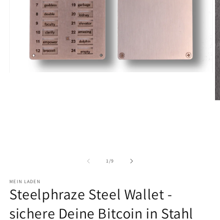
Medien
1
in
Modal
M
öffnen
2
in
M
ö
von
1
/
9
MEIN LADEN
Steelphraze Steel Wallet -
sichere Deine Bitcoin in Stahl